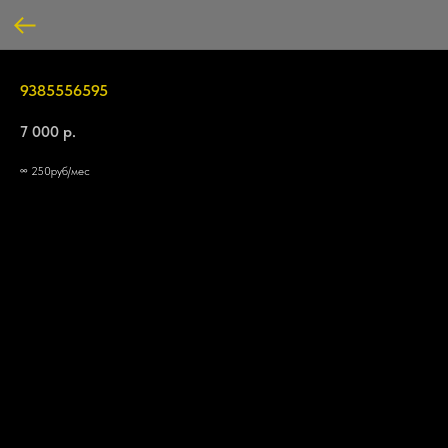
9385556595
7 000
р.
∞ 250руб/мес