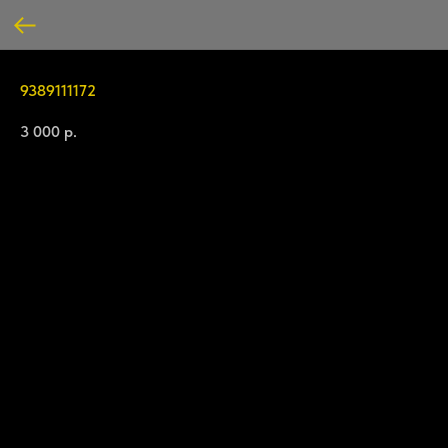
9389111172
3 000
р.