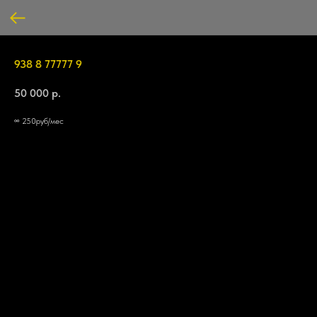
938 8 77777 9
50 000
р.
∞ 250руб/мес